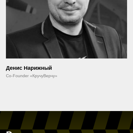
Денис Нарижный
Co-Founder «КручуВерчу»