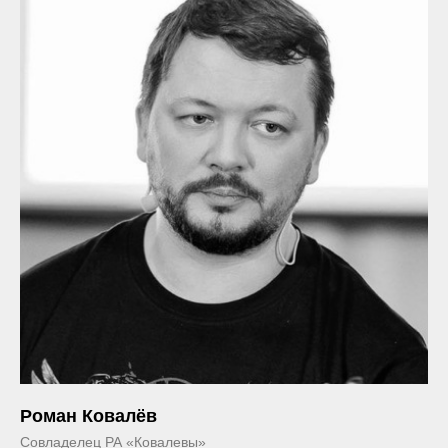
Роман Ковалёв
Совладелец РА «Ковалевы»