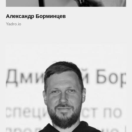
Александр Борминцев
Yadro.io